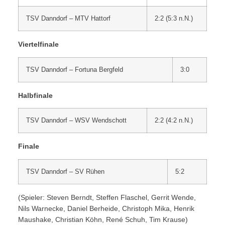
TSV Danndorf – MTV Hattorf
2:2 (5:3 n.N.)
Viertelfinale
TSV Danndorf – Fortuna Bergfeld
3:0
Halbfinale
TSV Danndorf – WSV Wendschott
2:2 (4:2 n.N.)
Finale
TSV Danndorf – SV Rühen
5:2
(Spieler: Steven Berndt, Steffen Flaschel, Gerrit Wende,
Nils Warnecke, Daniel Berheide, Christoph Mika, Henrik
Maushake, Christian Köhn, René Schuh, Tim Krause)