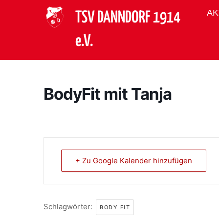
AK
TSV DANNDORF 1914
e.V.
BodyFit mit Tanja
+ Zu Google Kalender hinzufügen
Schlagwörter:
BODY FIT