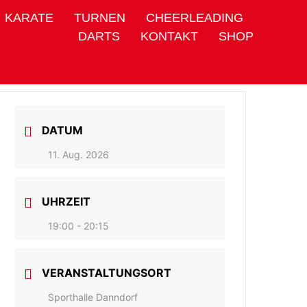
KARATE
TURNEN
CHEERLEADING
DARTS
KONTAKT
SHOP
DATUM
11. Aug. 2026
UHRZEIT
19:00 - 20:15
VERANSTALTUNGSORT
Sporthalle Danndorf