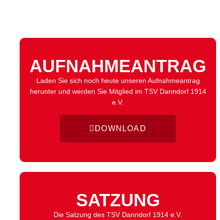
AUFNAHMEANTRAG
Laden Sie sich noch heute unseren Aufnahmeantrag
herunter und werden Sie Mitglied im TSV Danndorf 1914
e.V.
DOWNLOAD
SATZUNG
Die Satzung des TSV Danndorf 1914 e.V.